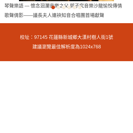
琴聲樂語 — 懷念洄瀾音樂之父 郭子究音樂沙龍愉悅傳情
歌聲倩影——議長夫人連袂知音合唱團首場獻聲
校址：97145 花蓮縣新城鄉大漢村樹人街1號
建議瀏覽最佳解析度為1024x768