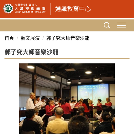
跳
通識教育中心
到
主
要
內
首頁
藝文展演
郭子究大師音樂沙龍
容
區
郭子究大師音樂沙龍